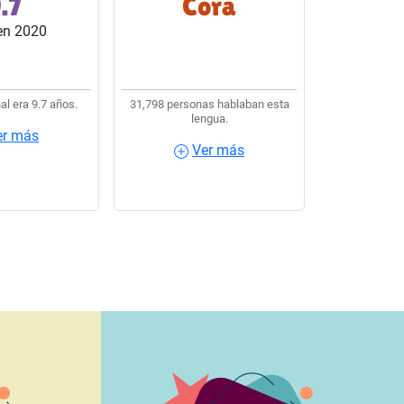
.7
Cora
s del país.
lengua indígena usaban
en 2020
Cora.
al era 9.7 años.
31,798 personas hablaban esta
lengua.
er más
Ver más
más
Ver más