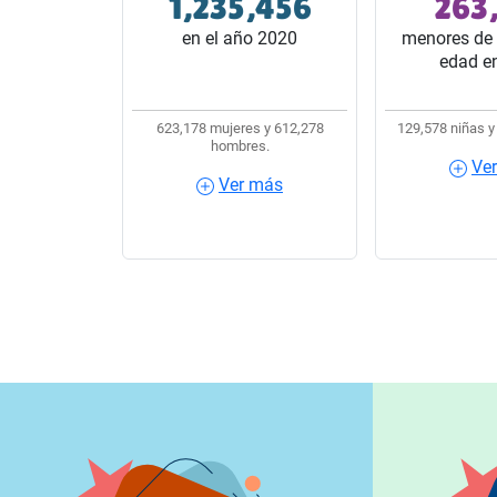
1,235,456
263
32 estados del país.
10 habitantes
en el año 2020
menores de 
edad e
623,178 mujeres y 612,278
129,578 niñas y
hombres.
Ve
Ver más
Ver más
Ver m