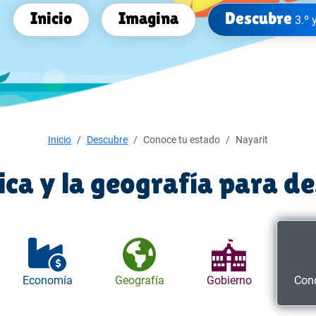
Inicio
Imagina
Descubre
3.º 
Inicio
Descubre
Conoce tu estado
Nayarit
tica y la geografía para d
Economía
Geografía
Gobierno
Cono