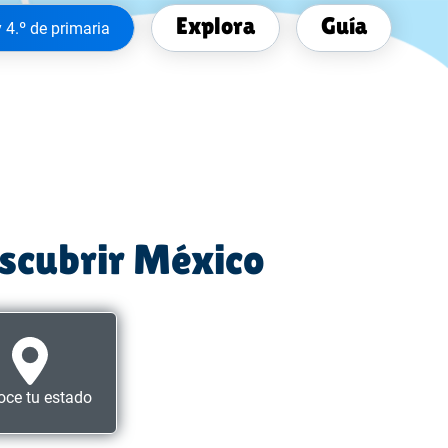
Explora
Guía
y 4.º de primaria
escubrir México
ce tu estado