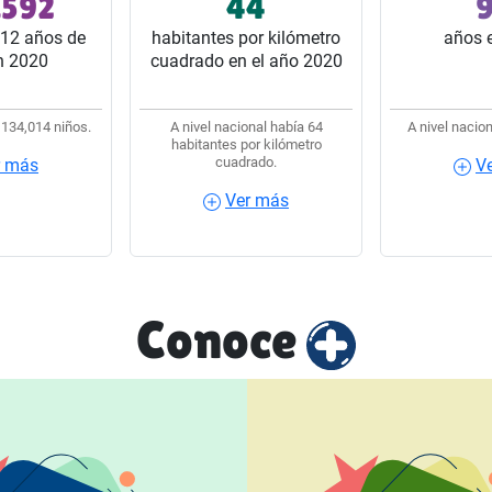
,592
44
9
 del estado.
32 estados del país.
32 estado
12 años de
habitantes por kilómetro
años 
n 2020
cuadrado en el año 2020
 134,014 niños.
A nivel nacional había 64
A nivel nacion
habitantes por kilómetro
cuadrado.
r más
V
ás
Ver más
Ver 
Ver más
Conoce