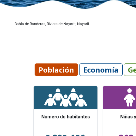
Bahía de Banderas, Riviera de Nayarit, Nayarit.
Población
Economía
Ge
Número de habitantes
Número de habitantes
Niñas y
Niñas y
Ocupó el lugar 29 entre los
Representaro