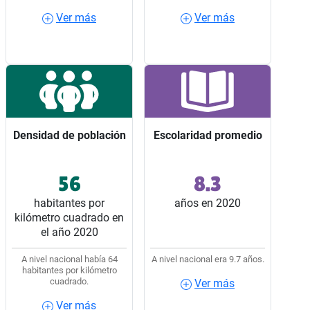
Ver más
Ver más
Ver más
Ver más
Densidad de población
Densidad de población
Escolaridad promedio
Escolaridad promedio
56
8.3
Ocupó el lugar 18 entre
Ocupó el lugar 30 entre
los 32 estados del país.
los 32 estados del país.
habitantes por
años en 2020
kilómetro cuadrado en
el año 2020
A nivel nacional había 64
A nivel nacional era 9.7 años.
habitantes por kilómetro
cuadrado.
Ver más
Ver más
Ver más
Ver más