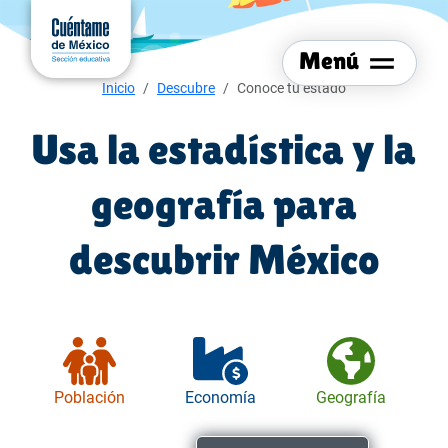
Menú del sitio
Ir al
contenido
Menú
principal
Menú de navegación
Inicio
Descubre
Conoce tu estado
Usa la estadística y la
geografía para
descubrir México
Población
Economía
Geografía