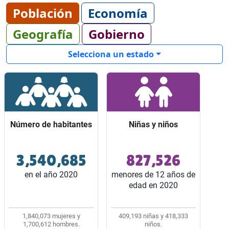
Población
Economía
Geografía
Gobierno
Selecciona un estado
Número de habitantes
Número de habitantes
Niñas y niños
Niñas y niños
3,540,685
827,526
Ocupó el lugar 13 entre
Representaron 2 de
los 32 estados del país.
cada 10 habitantes del
en el año 2020
menores de 12 años de
estado.
edad en 2020
1,840,073 mujeres y
409,193 niñas y 418,333
1,700,612 hombres.
niños.