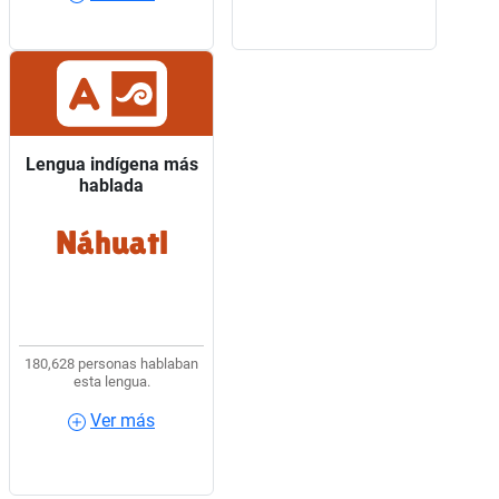
Lengua indígena más
Lengua indígena más
hablada
hablada
Náhuatl
4 de cada 10 hablantes
de lengua indígena
usaban Náhuatl.
180,628 personas hablaban
esta lengua.
Ver más
Ver más