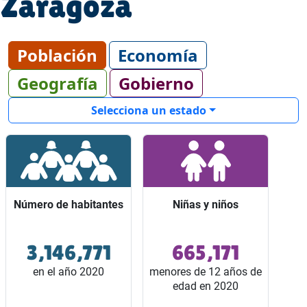
Zaragoza
Población
Economía
Geografía
Gobierno
Selecciona un estado
Número de habitantes
Número de habitantes
Niñas y niños
Niñas y niños
3,146,771
665,171
Ocupó el lugar 15 entre
Representaron 2 de
los 32 estados del país.
cada 10 habitantes del
en el año 2020
menores de 12 años de
estado.
edad en 2020