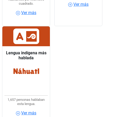
cuadrado.
Ver más
Ver más
Ver más
Ver más
Lengua indígena más
Lengua indígena más
hablada
hablada
Náhuatl
3 de cada 10 hablantes
de lengua indígena
usaban Náhuatl.
1,657 personas hablaban
esta lengua.
Ver más
Ver más