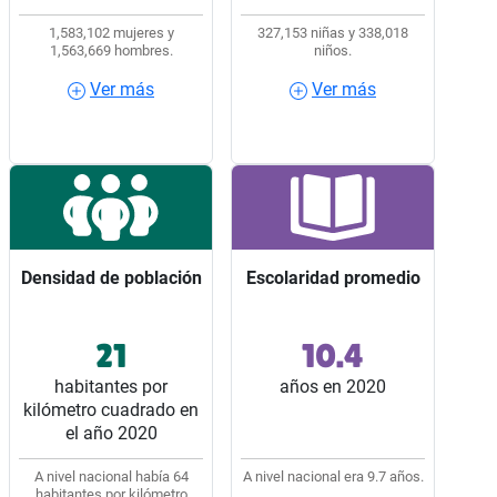
1,583,102 mujeres y
327,153 niñas y 338,018
1,563,669 hombres.
niños.
Ver más
Ver más
Ver más
Ver más
Densidad de población
Densidad de población
Escolaridad promedio
Escolaridad promedio
21
10.4
Ocupó el lugar 27 entre
Ocupó el lugar 4 entre
los 32 estados del país.
los 32 estados del país.
habitantes por
años en 2020
kilómetro cuadrado en
el año 2020
A nivel nacional había 64
A nivel nacional era 9.7 años.
habitantes por kilómetro