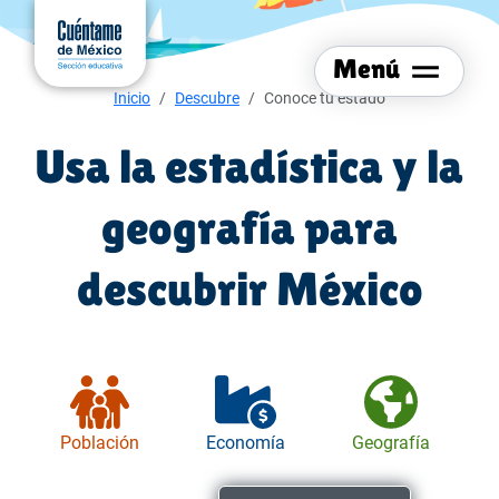
Menú del sitio
Ir al
contenido
Menú
principal
Menú de navegación
Inicio
Descubre
Conoce tu estado
Usa la estadística y la
geografía para
descubrir México
Población
Economía
Geografía